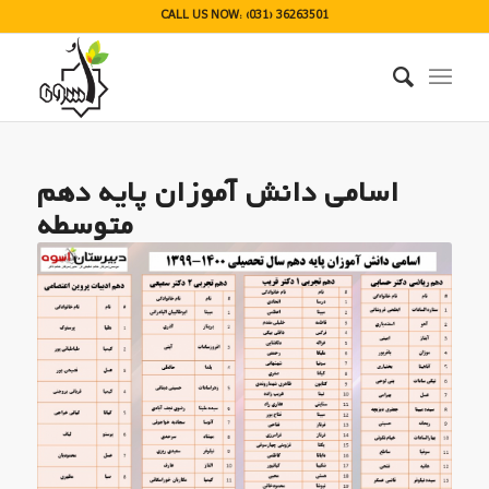
CALL US NOW: (031) 36263501
اسامی دانش آموزان پایه دهم
متوسطه