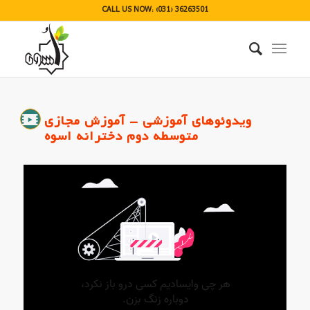
CALL US NOW: (031) 36263501
ویدوئوهای آموزشی - آموزش مجازی
متوسطه دوم دخترانه اسوه