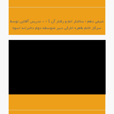
شیمی دهم ( ساختار اتم و رفتار آن 1 ) – تدریس آفلاین توسط
سرکار خانم طاهره انارکی دبیر متوسطه دوم دخترانه اسوه