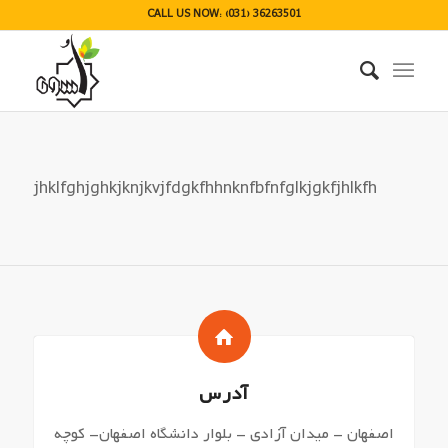
CALL US NOW: (031) 36263501
jhklfghjghkjknjkvjfdgkfhhnknfbfnfglkjgkfjhlkfh
آدرس
اصفهان – میدان آزادی – بلوار دانشگاه اصفهان- کوچه