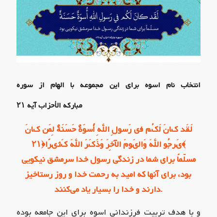
انتخاب نام اسوه برای این مجموعه با الهام از
سوره
مبارکه الأحزاب آیه
۲۱
لَقَد كانَ لَكُم في رَسولِ اللَّهِ أُسوَةٌ حَسَنَةٌ لِمَن كانَ
﴿۲۱﴾
يَرجُو اللَّهَ وَاليَومَ الآخِرَ وَذَكَرَ اللَّهَ كَثيرًا
مسلّماً برای شما در زندگی رسول خدا سرمشق نیکویی
بود، برای آنها که امید به رحمت خدا و روز رستاخیز
دارند و خدا را بسیار یاد می‌کنند.
و با هدف تربیت فرزندانی اسوه برای این جامعه بوده