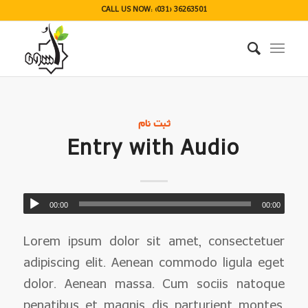
CALL US NOW: (031) 36263501
ثبت نام
Entry with Audio
00:00
00:00
Lorem ipsum dolor sit amet, consectetuer
adipiscing elit. Aenean commodo ligula eget
dolor. Aenean massa. Cum sociis natoque
penatibus et magnis dis parturient montes,