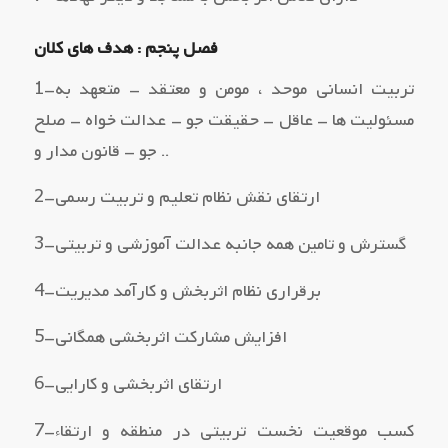
فصل پنجم : هدف هاي کلان
1–تربیت انسانی موحد ، مومن و معتقد – متعهد به
مسئولیت ها – عاقل – حقیقت جو – عدالت خواه – صلح
جو – قانون مدار و ..
2–ارتقاي نقش نظام تعلیم و تربیت رسمی
3–گسترش و تامین همه جانبه عدالت آموزشی و تربیتی
4–برقراري نظام اثربخش و کارآمد مدیریت
5–افزایش مشارکت اثربخشی همگانی
6–ارتقاي اثربخشی و کارایی
7–کسب موقعیت نخست تربیتی در منطقه و ارتقاء