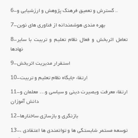
6–گسترش و تعمیق فرهنگ پژوهش و ارزشیابی و ..
7–بهره مندي هوشمندانه از فناوري هاي نوین
8–تعامل اثربخش و فعال نظام تعلیم و تربیت با سایر
نهادها
9–استقرار مدیریت اثربخش
10–ارتقاء جایگاه نظام تعلیم و تربیت
11–ارتقاء معرفت وبصیرت دینی و سیاسی و… معلمان و
دانش آموزان
12–بازنگري و بازسازي ساختارها
13–توسعه مستمر شایستگی ها و توانمندي ها اعتقادي ،