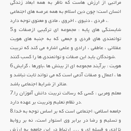
مراتبی از ارزش هاست که ناظر به همه ابعاد زندگی
انسان است؛ چون دین اسلام به همه عرصه هاي اجتماعی
، فردي ، دنیوي ، اخروي ، مادي و معنوي توجه دارد.
5.شایستگی هاي پایه : مجموعه اي ترکیبی ازصفات و
توانمندي هاي فردي و جمعی که به جنبه هاي هویت
عقلانی ، عاطفی ، ارادي و علمی اشاره می کند که تربیت
شوندگان باید این صفات و توانمندي ها را کسب کنند.
6.هویت : برآیند مجموعه اي از بینش ها ،باورها ، گرایش
ها ، اعمال و صفات آدمی است که می تواند ثابت نباشد و
متاثر از شرایط اجتماعی باشد.
7.معلم ومربی : کسی که رسالت تربیت دانش آموزان را
در نظام تعلیم وتربیت بر عهده دارد.
8.جامعه اسلامی: اجتماعی است که بر اساس توجه به خدا
و تسلیم و رضا در برابر وي استوار است، نه بر روابط
نژادي و قبیله اي و …. ارتباط در این جامعه به ارزش