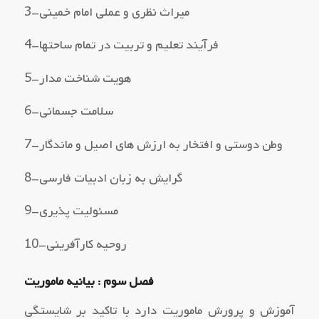
3–میراث نظري و عملی امام خمینی
4–فرآیند تعلیم و تربیت در تمام ساحتها
5–هویت شناخت مدار
6–سلامت جسمانی
7–وطن دوستی و افتخار به ارزش هاي اصیل و ماندگار
8–گرایش به زبان ادبیات فارسی
9–مسئولیت پذیري
10–روحیه کارآفرینی
فصل سوم : بیانیه ماموریت
آموزش و پرورش ماموریت دارد با تاکید بر شایستگی