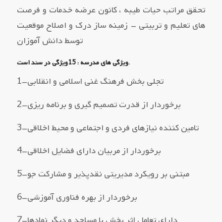
تحقق مراتب حیات طیبه ، کانون عرضه خدمات و فرصت
هاي تعلیم و تربیتی – زمینه ساز درك و اصلاح موقعیت
توسط دانش آموزان
ویژگی هاي مدرسه : 15ویژگی در سند است.
1–تجلی بخش فرهنگ غنی اسلامی و انقلابی
2–برخوردار از قدرت تصمیم گیري و برنامه ریزي
3–تامین کننده نیازهاي فردي و اجتماعی و محیط اخلاقی
4–برخوردار از مربیان داراي فضایل اخلاقی
5–مبتنی بر رویکرد مدیریتی نقدپذیر و مشارکت جو
6–برخوردار از بهره فناوري آموزشی
7–داراي تعامل اثر بخش با مساجد و دیگر نهادها