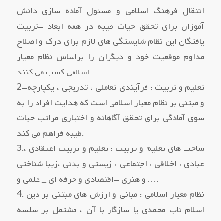
انتقال فرهنگ اسلامی و مسئول آماده سازي دانش
آموزان براي تحقق حیات طیبه در همه ابعاد –تربیت
یافتگان این نظام شایستگی هاي لازم براي درك و اصلاح
مداوم موقعیت خود و دیگران را براساس نظام معیار
اسلامی کسب می کنند.
2–تعلیم و تربیت : فرآیندي تعاملی ، تدریجی ، یکپارچه
و مبتنی بر نظام معیار اسلامی است که هدایت افراد را به
سوي آمادگی براي تحقق آگاهانه و اختیاري مراتب حیات
طیبه فراهم می کند.
3.ساحت هاي تعلیم و تربیت : تعلیم و تربیت اعتقادي ،
عبادي ، اخلاقی ، اجتماعی ، زیستی و بدنی ،زیبا شناختی
و هنري –اقتصادي و حرفه اي _ علمی و ….
4. نظام معیار اسلامی : مبانی و ارزش هاي مبتنی بر دین
اسلام ناب محمدي یا سازگار با آن ، مشتمل بر سلسه